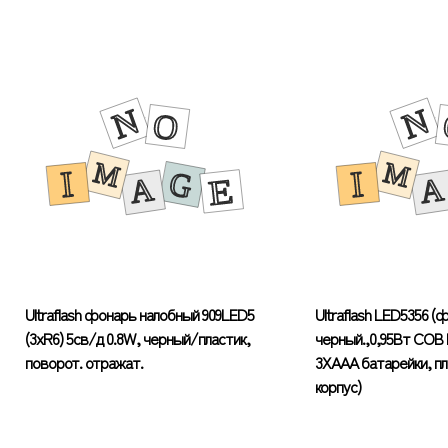
Ultraflash фонарь налобный 909LED5
Ultraflash LED5356 (
(3xR6) 5св/д 0.8W, черный/пластик,
черный.,0,95Вт COB 
поворот. отражат.
3XAAA батарейки, п
корпус)