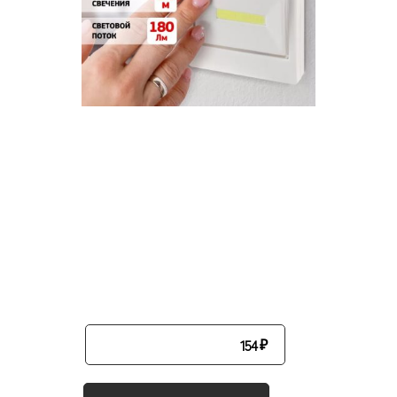
154
₽