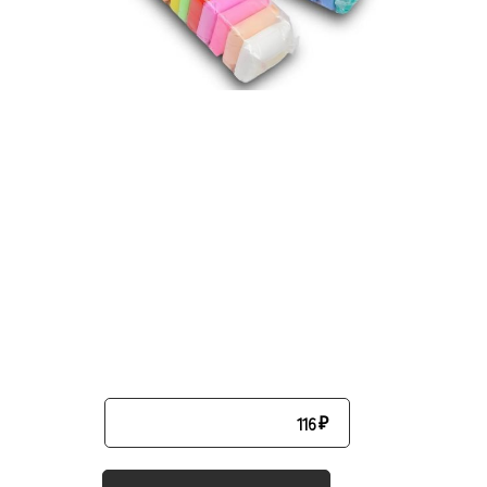
116
₽