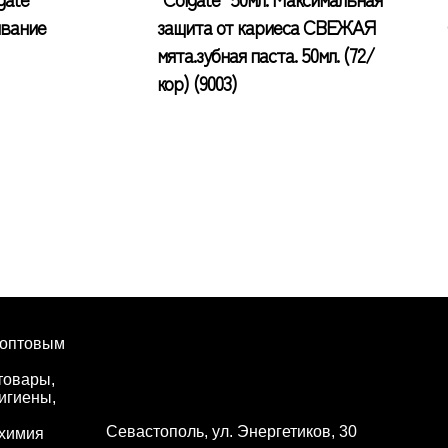
ивание
защита от кариеса СВЕЖАЯ
мята.зубная паста. 50мл. (72/
кор) (9003)
 оптовым
товары,
игиены,
Севастополь, ул. Энергетиков, 30
 химия