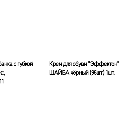
банка с губкой
Крем для обуви "Эффектон"
кс,
ШАЙБА чёрный (96шт) 1шт.
11