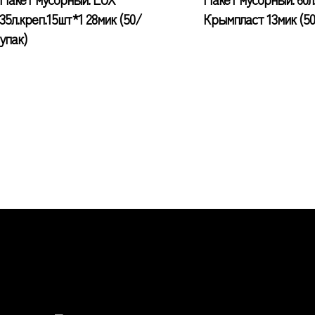
35л.креп.15шт*1 28мик (50/
Крымпласт 13мик (50
упак)