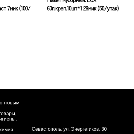
ст 7мик (100/
60л.креп.10шт*1 28мик (50/упак)
 оптовым
товары,
игиены,
Севастополь, ул. Энергетиков, 30
 химия