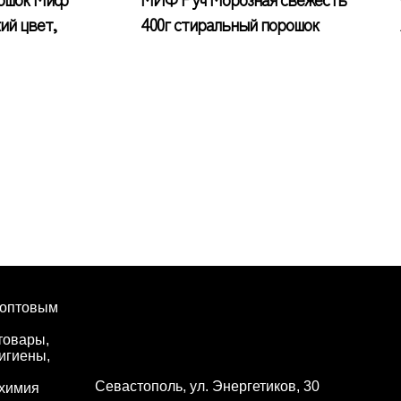
ий цвет,
400г стиральный порошок
 оптовым
товары,
игиены,
Севастополь, ул. Энергетиков, 30
 химия