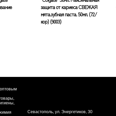
ивание
защита от кариеса СВЕЖАЯ
мята.зубная паста. 50мл. (72/
кор) (9003)
 оптовым
товары,
игиены,
Севастополь, ул. Энергетиков, 30
 химия