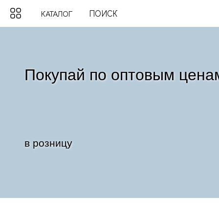
КАТАЛОГ
Хотите покупать еще деш
Покупай по оптовым цена
Звоните! Все устроим!
в розницу