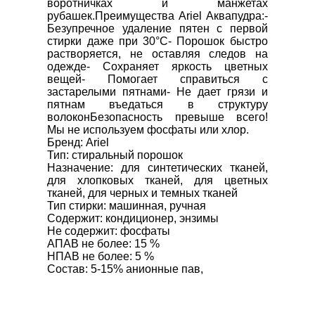
воротничках и манжетах 
рубашек.Преимущества Ariel Аквапудра:- 
Безупречное удаление пятен с первой 
стирки даже при 30°C- Порошок быстро 
растворяется, не оставляя следов на 
одежде- Сохраняет яркость цветных 
вещей- Помогает справиться с 
застарелыми пятнами- Не дает грязи и 
пятнам въедаться в структуру 
волоконБезопасность превыше всего! 
Мы не используем фосфаты или хлор.

Бренд: Ariel

Тип: стиральный порошок

Назначение: для синтетических тканей, 
для хлопковых тканей, для цветных 
тканей, для черных и темных тканей

Тип стирки: машинная, ручная

Содержит: кондиционер, энзимы

Не содержит: фосфаты

АПАВ не более: 15 %

НПАВ не более: 5 %

Состав: 5-15% анионные пав,  