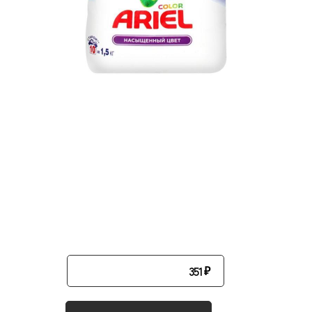
351
₽