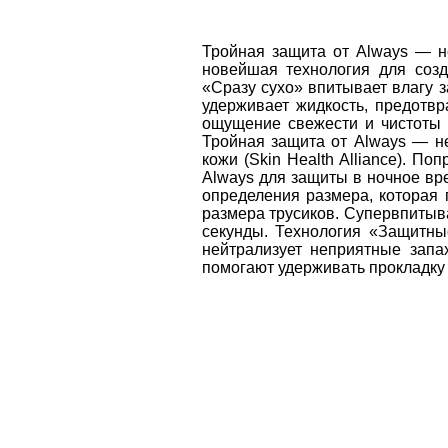
Тройная защита от Always — не
новейшая технология для созд
«Сразу сухо» впитывает влагу з
удерживает жидкость, предотвр
ощущение свежести и чистоты в
Тройная защита от Always — н
кожи (Skin Health Alliance). П
Always для защиты в ночное вр
определения размера, которая 
размера трусиков. Супервпитыва
секунды. Технология «Защитны
нейтрализует неприятные запа
помогают удерживать прокладку