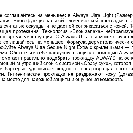
 соглашайтесь на меньшее: в Always Ultra Light (Размер
ания многофункциональной гигиенической прокладки с 
а считаные секунды и не дает ей соприкасаться с кожей.
ащая протекания. Технология «Блок запаха» нейтрализуе
о время менструации. С Always Ultra вы можете чувство
е соглашайтесь на меньшее. Формула дерматологически о
опробуйте Always Ultra Secure Night Extra с крылышками — 
емя. Обеспечьте себе наилучшую защиту с помощью Always
помогает правильно подобрать прокладку ALWAYS на осн
ющий внутренний слой с системой «Сразу сухо», которая 
е барьеры» удерживает жидкость, предотвращая протекан
хи. Гигиенические прокладки не раздражают кожу (доказ
 на месте для надежной защиты и ощущения комфорта. 