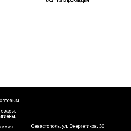
 оптовым
товары,
игиены,
Севастополь, ул. Энергетиков, 30
 химия