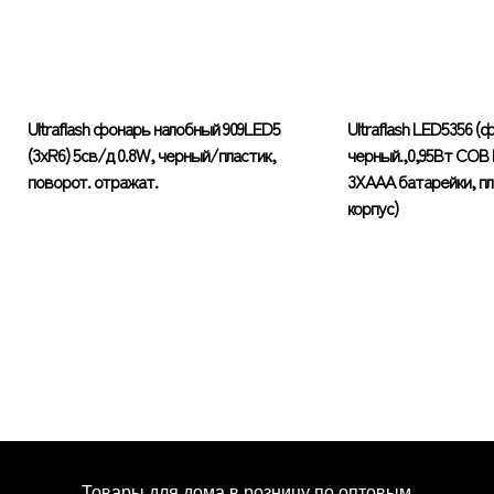
Ultraflash фонарь налобный 909LED5
Ultraflash LED5356 (
(3xR6) 5св/д 0.8W, черный/пластик,
черный.,0,95Вт COB 
поворот. отражат.
3XAAA батарейки, п
корпус)
Товары для дома в розницу по оптовым