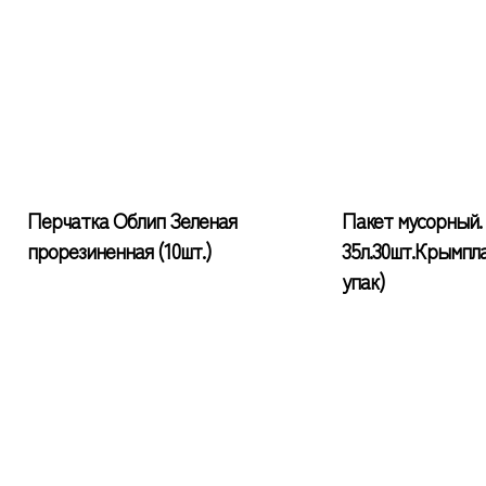
Перчатка Облип Зеленая
Пакет мусорный.
прорезиненная (10шт.)
35л.30шт.Крымпла
упак)