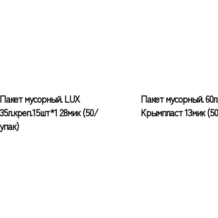
Пакет мусорный. LUX
Пакет мусорный. 60л
35л.креп.15шт*1 28мик (50/
Крымпласт 13мик (50
упак)