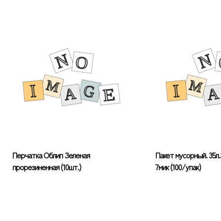
Перчатка Облип Зеленая
Пакет мусорный. 35л
прорезиненная (10шт.)
7мик (100/упак)