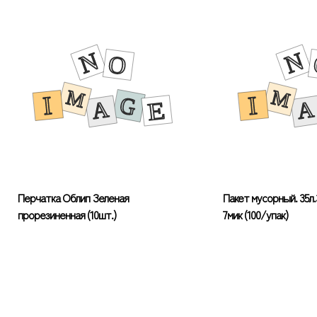
Перчатка Облип Зеленая
Пакет мусорный. 35л
прорезиненная (10шт.)
7мик (100/упак)