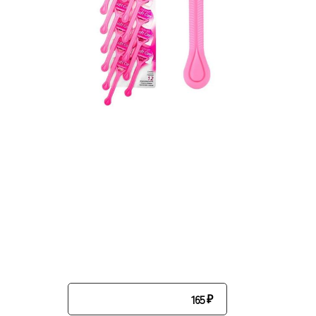
165
₽