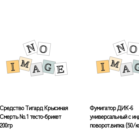
Средство Тигард Крысиная
Фумигатор ДИК-6
Смерть № 1 тесто-брикет
универсальный с ин
200гр
поворот.вилка (50/к