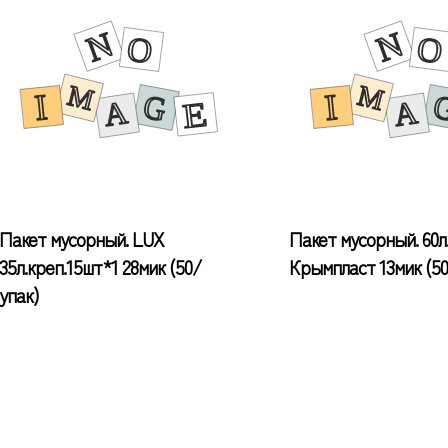
Пакет мусорный. LUX
Пакет мусорный. 60л
35л.креп.15шт*1 28мик (50/
Крымпласт 13мик (50
упак)