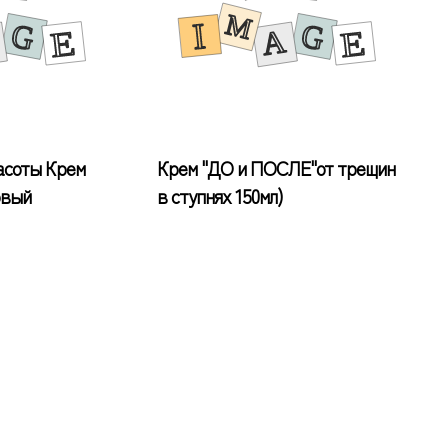
асоты Крем
Крем "ДО и ПОСЛЕ"от трещин
овый
в ступнях 150мл)