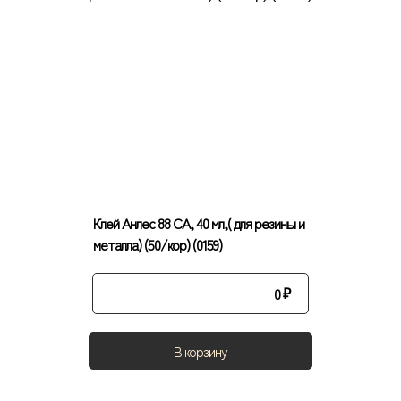
Клей Анлес 88 СА, 40 мл,( для резины и
металла) (50/кор) (0159)
0
₽
В корзину