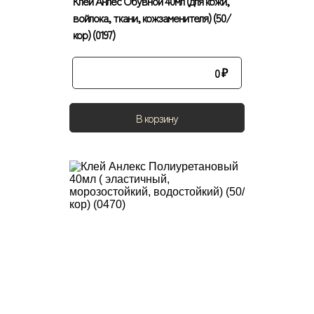
Клей Анлес Обувной 40мл (для кожи,
войлока, ткани, кожзаменителя) (50/
кор) (0197)
0
₽
В корзину