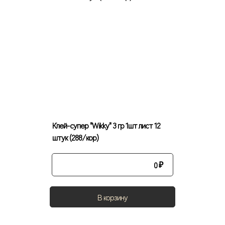
Клей-супер "Wikky" 3 гр 1шт лист 12
штук (288/кор)
0
₽
В корзину